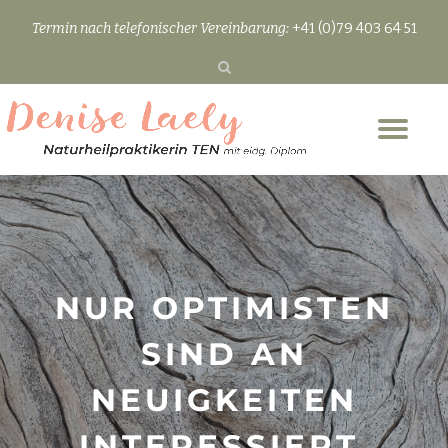
Termin nach telefonischer Vereinbarung:
+41 (0)79 403 64 51
Skip
to
content
Tog
nav
NUR OPTIMISTEN
SIND AN
NEUIGKEITEN
INTERESSIERT.