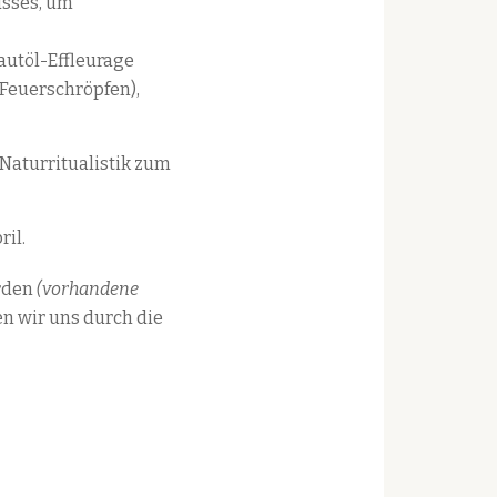
usses, um
autöl-Effleurage
Feuerschröpfen),
 Naturritualistik zum
ril.
erden
(vorhandene
n wir uns durch die