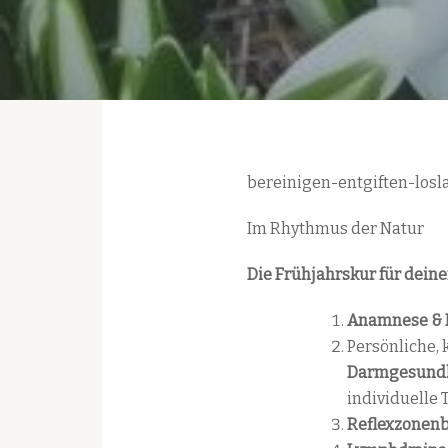
bereinigen-entgiften-losl
Im Rhythmus der Natur
Die Frühjahrskur für dein
Anamnese & I
Persönliche,
Darmgesund
individuelle
Reflexzonen