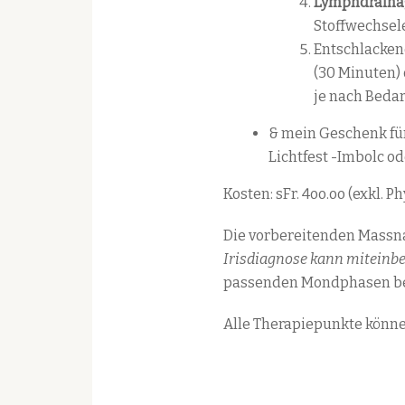
Lymphdrain
Stoffwechsel
Entschlacke
(30 Minuten)
je nach Bedar
& mein Geschenk f
Lichtfest -Imbolc od
Kosten: sFr. 4oo.oo (exkl. 
Die vorbereitenden Massn
Irisdiagnose kann miteinb
passenden Mondphasen be
Alle Therapiepunkte könne