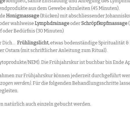
age
komplett
,
sanfte Entstauung und Anregung des Lymphfl
endprodukte aus dem Gewebe abzuleiten (45 Minuten).
nde
Honigmassage
(Rücken) mit abschliessender Johanniskr
 oder wahlweise
Lymphdrainage
oder
Schröpfkopfmassage
(
f oder Bedürfnis (30 Minuten)
ür Dich…
Frühlingslicht,
etwas bodenständige Spiritualität &
er Ostara (mit schriftlicher Anleitung zum Ritual).
Phytoprodukte/NEM). Die Frühjahrskur ist buchbar bis Ende Ap
ahmen zur Frühjahrskur können jederzeit durchgeführt w
ezogen werden).
Für die folgenden Behandlungsschritte lasse
gleiten.
n natürlich auch einzeln gebucht werden.