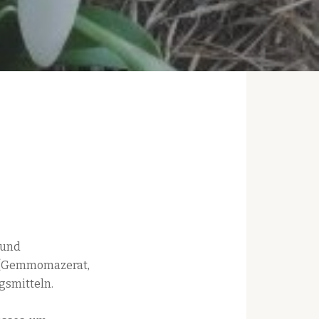
und
g (Gemmomazerat,
gsmitteln.